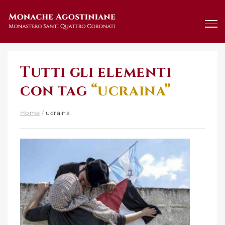
Salta
al
contenuto
Tutti gli elementi
con tag
“ucraina”
Home
/
ucraina