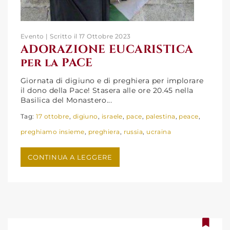
Evento | Scritto il 17 Ottobre 2023
ADORAZIONE EUCARISTICA
per la PACE
ADORAZIONE EUCARISTICA
Giornata di digiuno e di preghiera per implorare
il dono della Pace! Stasera alle ore 20.45 nella
per la PACE
Basilica del Monastero...
Tag:
17 ottobre
,
digiuno
,
israele
,
pace
,
palestina
,
peace
,
preghiamo insieme
,
preghiera
,
russia
,
ucraina
CONTINUA A LEGGERE