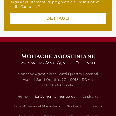
sugli appuntamenti di preghiera e sulle iniziative
della Comunità?
DETTAGLI
Monache Agostiniane Santi Quattro Coronati
via dei Santi Quattro, 20 – 00184 ROMA
C.F. 80249150584
Home
La Comunità monastica
Ospitalità
La biblioteca del Monastero
Sostienici
Lavoro