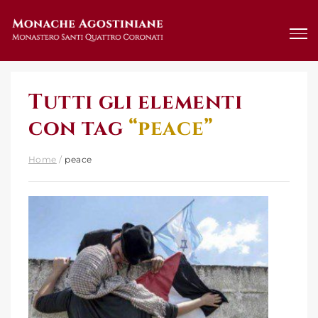
Salta
al
contenuto
Tutti gli elementi
con tag
“peace”
Home
/
peace