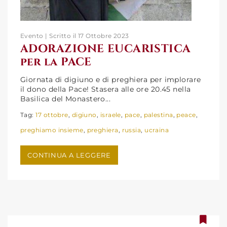
Evento | Scritto il 17 Ottobre 2023
ADORAZIONE EUCARISTICA
per la PACE
ADORAZIONE EUCARISTICA
Giornata di digiuno e di preghiera per implorare
il dono della Pace! Stasera alle ore 20.45 nella
per la PACE
Basilica del Monastero...
Tag:
17 ottobre
,
digiuno
,
israele
,
pace
,
palestina
,
peace
,
preghiamo insieme
,
preghiera
,
russia
,
ucraina
CONTINUA A LEGGERE