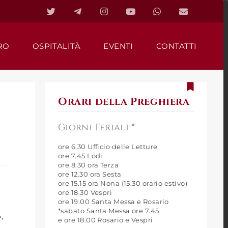
RO
OSPITALITÀ
EVENTI
CONTATTI
Orari della Preghiera
Giorni Feriali *
ore 6.30 Ufficio delle Letture
ore 7.45 Lodi
ore 8.30 ora Terza
ore 12.30 ora Sesta
ore 15.15 ora Nona (15.30 orario estivo)
ore 18.30 Vespri
ore 19.00 Santa Messa e Rosario
*sabato Santa Messa ore 7.45
,
e ore 18.00 Rosario e Vespri