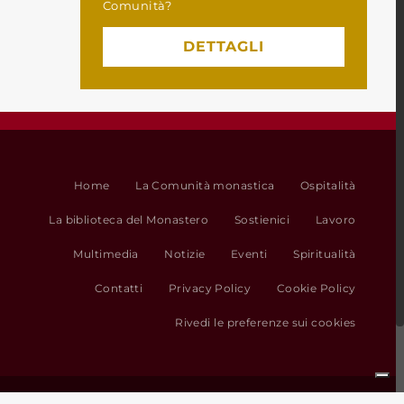
Comunità?
DETTAGLI
Home
La Comunità monastica
Ospitalità
La biblioteca del Monastero
Sostienici
Lavoro
Multimedia
Notizie
Eventi
Spiritualità
Contatti
Privacy Policy
Cookie Policy
Rivedi le preferenze sui cookies