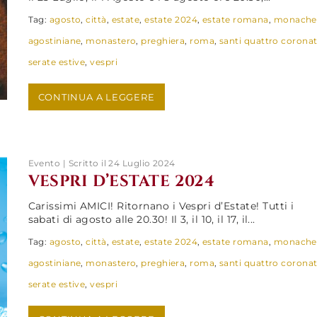
Tag:
agosto
,
città
,
estate
,
estate 2024
,
estate romana
,
monache
agostiniane
,
monastero
,
preghiera
,
roma
,
santi quattro coronat
serate estive
,
vespri
CONTINUA A LEGGERE
Evento | Scritto il 24 Luglio 2024
VESPRI D’ESTATE 2024
Carissimi AMICI! Ritornano i Vespri d’Estate! Tutti i
sabati di agosto alle 20.30! Il 3, il 10, il 17, il...
Tag:
agosto
,
città
,
estate
,
estate 2024
,
estate romana
,
monache
agostiniane
,
monastero
,
preghiera
,
roma
,
santi quattro coronat
serate estive
,
vespri