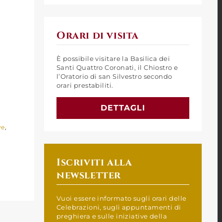
Orari di visita
È possibile visitare la Basilica dei
Santi Quattro Coronati, il Chiostro e
l’Oratorio di san Silvestro secondo
orari prestabiliti.
DETTAGLI
ve
,
Iscriviti alla
newsletter
Vuoi essere informato sugli orari delle
Celebrazioni, sugli appuntamenti di
preghiera e sulle iniziative della