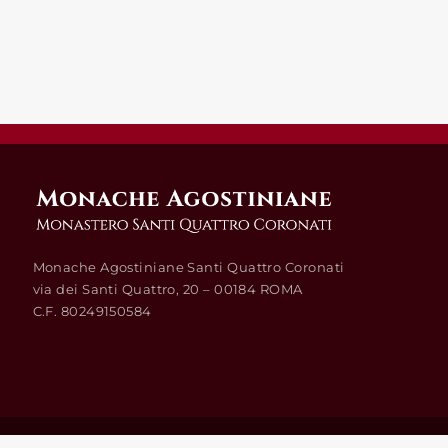
VESPRI D’ESTATE
Monache Agostiniane Santi Quattro Coronati
via dei Santi Quattro, 20 – 00184 ROMA
C.F. 80249150584