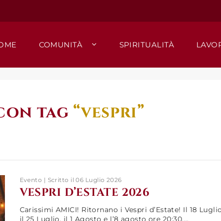
OME
COMUNITÀ
SPIRITUALITÀ
LAVO
 con tag
“vespri”
Evento | Scritto il 06 Luglio 2026
VESPRI D’ESTATE 2026
Carissimi AMICI! Ritornano i Vespri d’Estate! Il 18 Luglio
il 25 Luglio, il 1 Agosto e l’8 agosto ore 20:30,...