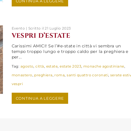
CONTINUA A LEGGERE
Evento | Scritto il 21 Luglio 2023
VESPRI D’ESTATE
Carissimi AMICI! Se l’#e-state in città vi sembra un
tempo troppo lungo e troppo caldo per la preghiera e
per...
Tag:
agosto
,
città
,
estate
,
estate 2023
,
monache agostiniane
,
monastero
,
preghiera
,
roma
,
santi quattro coronati
,
serate esti
vespri
CONTINUA A LEGGERE