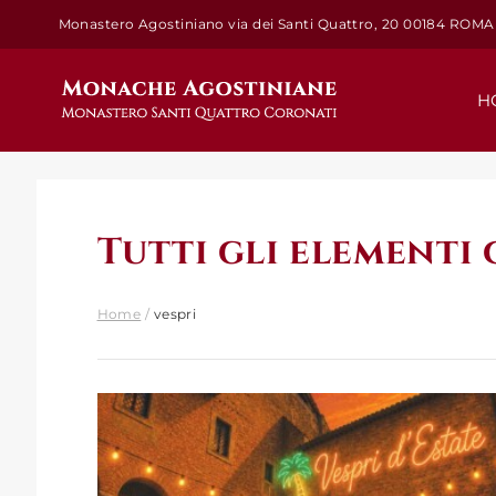
Salta
Monastero Agostiniano via dei Santi Quattro, 20 00184 ROMA
al
contenuto
H
Tutti gli elementi
Home
/
vespri