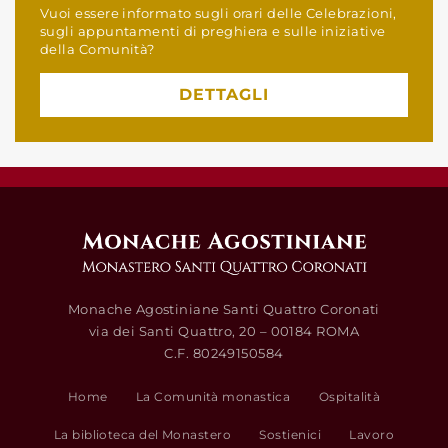
Vuoi essere informato sugli orari delle Celebrazioni,
sugli appuntamenti di preghiera e sulle iniziative
della Comunità?
DETTAGLI
Monache Agostiniane Santi Quattro Coronati
via dei Santi Quattro, 20 – 00184 ROMA
C.F. 80249150584
Home
La Comunità monastica
Ospitalità
La biblioteca del Monastero
Sostienici
Lavoro