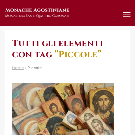
Salta
al
contenuto
Tutti gli elementi
con tag
“Piccole”
Home
/
Piccole