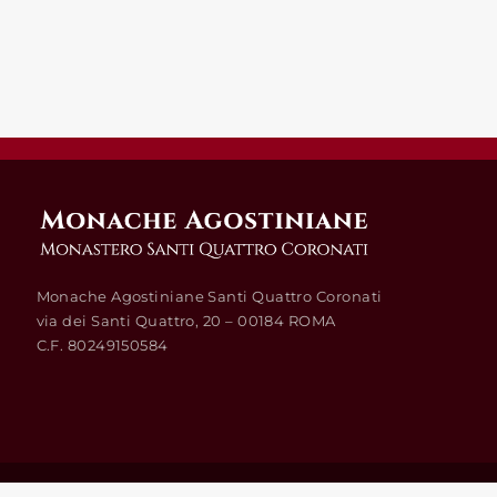
Monache Agostiniane Santi Quattro Coronati
via dei Santi Quattro, 20 – 00184 ROMA
C.F. 80249150584