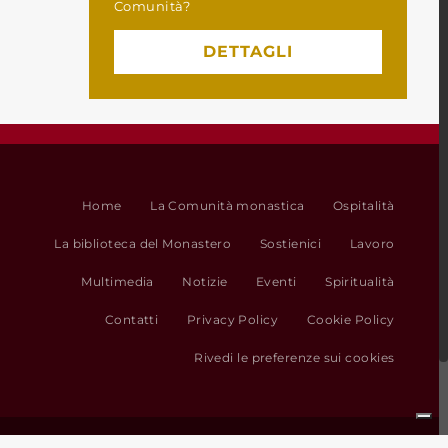
Comunità?
DETTAGLI
Home
La Comunità monastica
Ospitalità
La biblioteca del Monastero
Sostienici
Lavoro
Multimedia
Notizie
Eventi
Spiritualità
Contatti
Privacy Policy
Cookie Policy
Rivedi le preferenze sui cookies