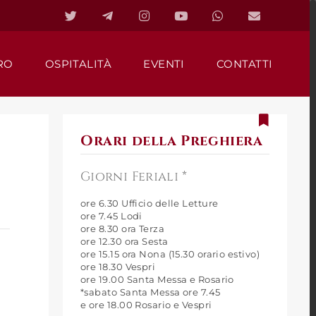
RO
OSPITALITÀ
EVENTI
CONTATTI
Orari della Preghiera
Giorni Feriali *
ore 6.30 Ufficio delle Letture
ore 7.45 Lodi
ore 8.30 ora Terza
ore 12.30 ora Sesta
ore 15.15 ora Nona (15.30 orario estivo)
ore 18.30 Vespri
ore 19.00 Santa Messa e Rosario
*sabato Santa Messa ore 7.45
e ore 18.00 Rosario e Vespri