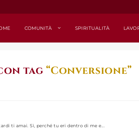
OME
COMUNITÀ
SPIRITUALITÀ
LAVO
 con tag
“Conversione”
ardi ti amai. Sì, perché tu eri dentro di me e...