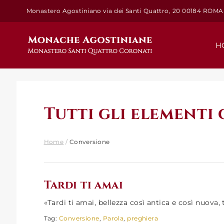
Salta
Monastero Agostiniano via dei Santi Quattro, 20 00184 ROMA
al
contenuto
H
Tutti gli elementi
Home
/
Conversione
Tardi ti amai
«Tardi ti amai, bellezza così antica e così nuova, t
Tag:
Conversione
,
Parola
,
preghiera