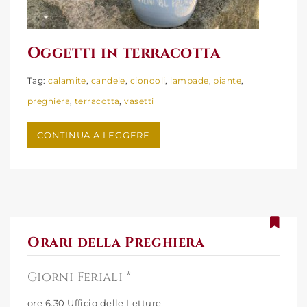
Oggetti in terracotta
Tag:
calamite
,
candele
,
ciondoli
,
lampade
,
piante
,
preghiera
,
terracotta
,
vasetti
Oggetti in terracotta
CONTINUA A LEGGERE
Orari della Preghiera
Giorni Feriali *
ore 6.30 Ufficio delle Letture