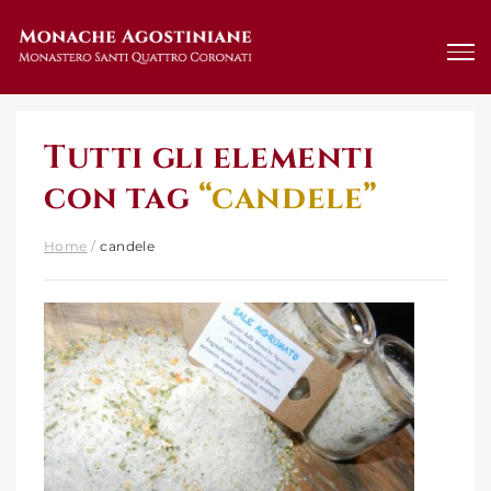
Salta
al
contenuto
Tutti gli elementi
con tag
“candele”
Home
/
candele