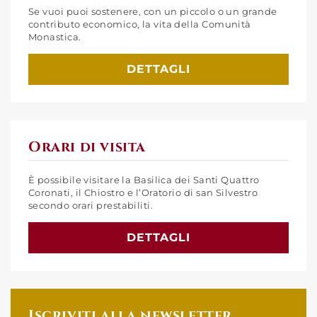
Se vuoi puoi sostenere, con un piccolo o un grande
contributo economico, la vita della Comunità
Monastica.
DETTAGLI
Orari di visita
È possibile visitare la Basilica dei Santi Quattro
Coronati, il Chiostro e l’Oratorio di san Silvestro
secondo orari prestabiliti.
DETTAGLI
Iscriviti alla newsletter