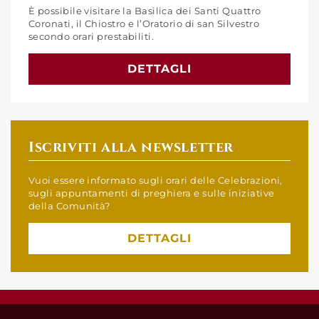
È possibile visitare la Basilica dei Santi Quattro
Coronati, il Chiostro e l’Oratorio di san Silvestro
secondo orari prestabiliti.
DETTAGLI
Iscriviti alla newsletter
Vuoi essere informato sugli orari delle Celebrazioni,
sugli appuntamenti di preghiera e sulle iniziative
della Comunità?
DETTAGLI