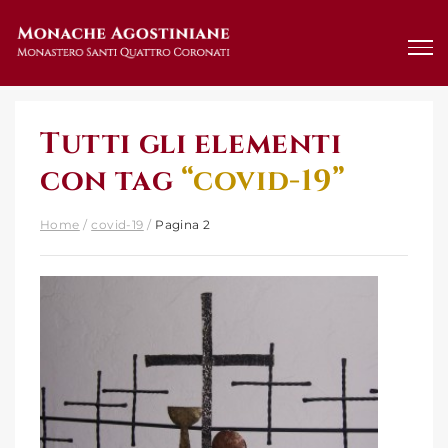
Salta
al
contenuto
Tutti gli elementi
con tag
“covid-19”
Home
/
covid-19
/
Pagina 2