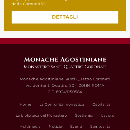
della Comunità?
DETTAGLI
Monache Agostiniane Santi Quattro Coronati
via dei Santi Quattro, 20 – 00184 ROMA
C.F. 80249150584
Home
La Comunità monastica
Ospitalità
La biblioteca del Monastero
Sostienici
Lavoro
Multimedia
Notizie
Eventi
Spiritualità