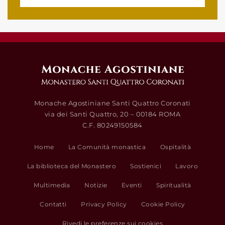
Monache Agostiniane Santi Quattro Coronati
via dei Santi Quattro, 20 – 00184 ROMA
C.F. 80249150584
Home
La Comunità monastica
Ospitalità
La biblioteca del Monastero
Sostienici
Lavoro
Multimedia
Notizie
Eventi
Spiritualità
Contatti
Privacy Policy
Cookie Policy
Rivedi le preferenze sui cookies