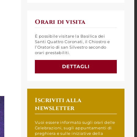
Orari di visita
È possibile visitare la Basilica dei
Santi Quattro Coronati, il Chiostro e
l’Oratorio di san Silvestro secondo
orari prestabiliti.
DETTAGLI
Iscriviti alla
newsletter
Vuoi essere informato sugli orari delle
Celebrazioni, sugli appuntamenti di
preghiera e sulle iniziative della