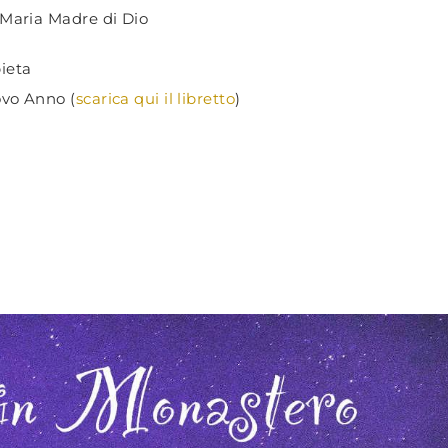
a Maria Madre di Dio
pieta
ovo Anno (
scarica qui il libretto
)